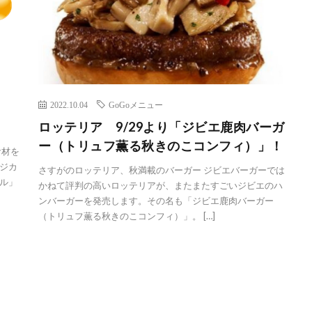
2022.10.04
GoGoメニュー
ロッテリア 9/29より「ジビエ鹿肉バーガ
ー（トリュフ薫る秋きのこコンフィ）」！
食材を
ジカ
さすがのロッテリア、秋満載のバーガー ジビエバーガーでは
ル」
かねて評判の高いロッテリアが、またまたすごいジビエのハ
ンバーガーを発売します。その名も「ジビエ鹿肉バーガー
（トリュフ薫る秋きのこコンフィ）」。 […]