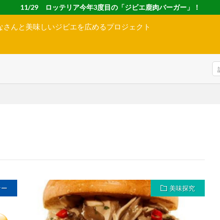
11/29 ロッテリア今年3度目の「ジビエ鹿肉バーガー」！
なさんと美味しいジビエを広めるプロジェクト
ナー
美味探究