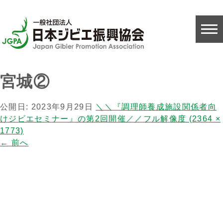
宮城②
公開日:
2023年9月29日
＼＼『調理師養成施設関係者向
けジビエセミナー』の第2回開催／／
フル解像度 (2364 ×
1773)
←
前へ