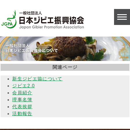
関連ページ
新生ジビエ協について
ジビエ2.0
会員紹介
理事名簿
代表挨拶
活動報告