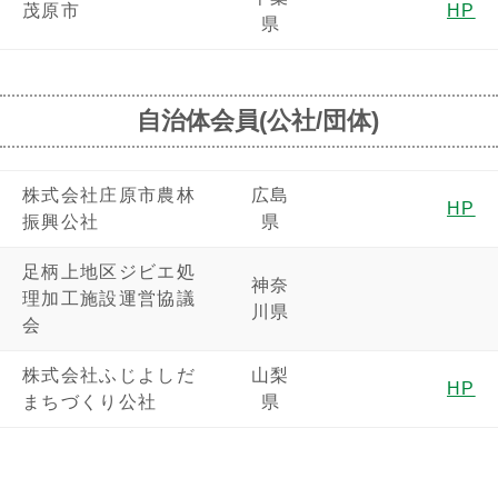
茂原市
HP
県
自治体会員(公社/団体)
株式会社庄原市農林
広島
HP
振興公社
県
足柄上地区ジビエ処
神奈
理加工施設運営協議
川県
会
株式会社ふじよしだ
山梨
HP
まちづくり公社
県