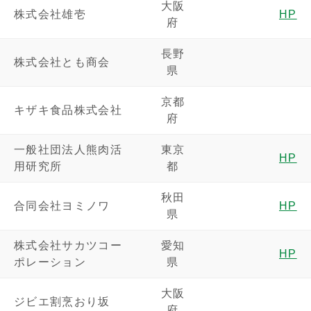
大阪
株式会社雄壱
HP
府
長野
株式会社とも商会
県
京都
キザキ食品株式会社
府
一般社団法人熊肉活
東京
HP
用研究所
都
秋田
合同会社ヨミノワ
HP
県
株式会社サカツコー
愛知
HP
ポレーション
県
大阪
ジビエ割烹おり坂
府