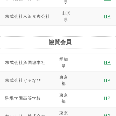
県
山形
株式会社米沢食肉公社
HP
県
協賛会員
愛知
株式会社魚国総本社
HP
県
東京
株式会社ぐるなび
HP
都
東京
駒場学園高等学校
HP
都
東京