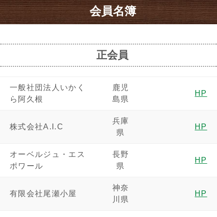
会員名簿
正会員
一般社団法人いかく
鹿児
HP
ら阿久根
島県
兵庫
株式会社A.I.C
HP
県
オーベルジュ・エス
長野
HP
ポワール
県
神奈
有限会社尾瀬小屋
HP
川県