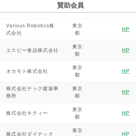
賛助会員
Various Robotics株
東京
HP
式会社
都
東京
エスビー食品株式会社
HP
都
東京
オカモト株式会社
HP
都
株式会社テック建築事
東京
HP
務所
都
東京
株式会社キティー
HP
都
東京
株式会社ダイナック
HP