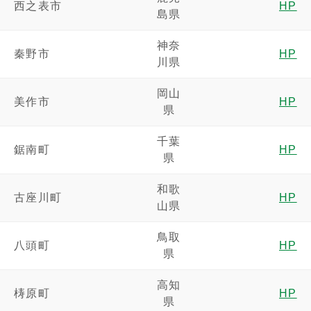
西之表市
HP
島県
神奈
秦野市
HP
川県
岡山
美作市
HP
県
千葉
鋸南町
HP
県
和歌
古座川町
HP
山県
鳥取
八頭町
HP
県
高知
梼原町
HP
県