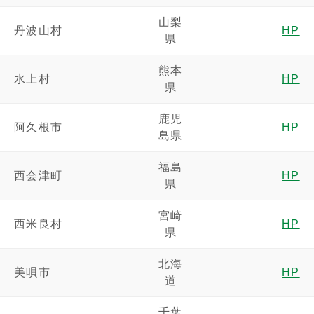
山梨
丹波山村
HP
県
熊本
水上村
HP
県
鹿児
阿久根市
HP
島県
福島
西会津町
HP
県
宮崎
西米良村
HP
県
北海
美唄市
HP
道
千葉