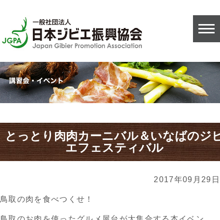
とっとり肉肉カーニバル＆いなばのジ
エフェスティバル
2017年09月29日
鳥取の肉を食べつくせ！
鳥取のお肉を使ったグルメ屋台が大集合する本イベン