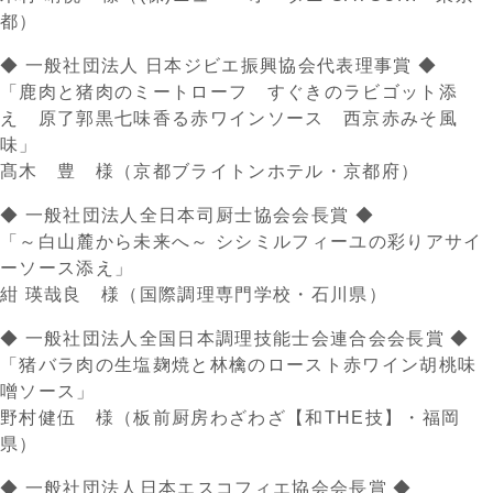
都）
◆ 一般社団法人 日本ジビエ振興協会代表理事賞 ◆
「鹿肉と猪肉のミートローフ すぐきのラビゴット添
え 原了郭黒七味香る赤ワインソース 西京赤みそ風
味」
髙木 豊 様（京都ブライトンホテル・京都府）
◆ 一般社団法人全日本司厨士協会会長賞 ◆
「～白山麓から未来へ～ シシミルフィーユの彩りアサイ
ーソース添え」
紺 瑛哉良 様（国際調理専門学校・石川県）
◆ 一般社団法人全国日本調理技能士会連合会会長賞 ◆
「猪バラ肉の生塩麹焼と林檎のロースト赤ワイン胡桃味
噌ソース」
野村健伍 様（板前厨房わざわざ【和THE技】・福岡
県）
◆ 一般社団法人日本エスコフィエ協会会長賞 ◆