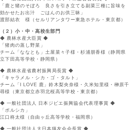
「鹿と猪のそぼろ 良さを引き立てる副菜三種に旨味を
効かせたお出汁 ごはんのお供三昧」
渡部結衣 様（セルリアンタワー東急ホテル・東京都）
（２）小・中・高校生部門
◆ 農林水産大臣賞 ◆
「猪肉の蒸し野菜」
チーム「ななとも」土屋菜々子様・杉浦朋香様（静岡県
立下田高等学校・静岡県）
◆ 農林水産省農村振興局長賞 ◆
「キャラメル・シカ・ゴ・タルト」
チーム「I LOVE 鹿」鈴木梨央奈様・久米知里様・榊原千
尋様（東京都立赤羽北桜高等学校・東京都）
◆ 一般社団法人 日本ジビエ振興協会代表理事賞 ◆
「ボルシカ」
江口柊太様（自由ヶ丘高等学校・福岡県）
◆ 一般社団法人大日本猟友会会長賞 ◆