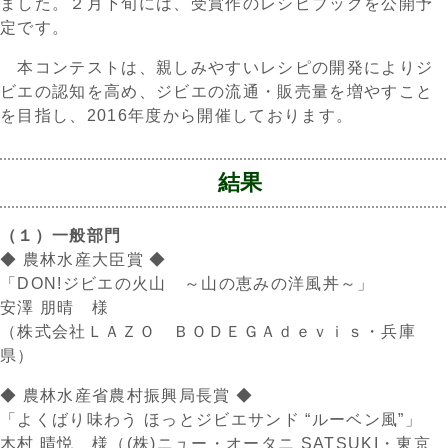
ました。２月下旬には、受賞作のレシピブックを公開予
定です。
本コンテストは、親しみやすいレシピの開発によりジ
ビエの認知を高め、ジビエの流通・販売量を増やすこと
を目指し、2016年度から開催しております。
結果
（１）一般部門
◆ 農林水産大臣賞 ◆
「DON!ジビエの火山 ～山の恵みの洋風丼～」
安澤 朋晴 様
（株式会社ＬＡＺＯ ＢＯＤＥＧＡｄｅｖｉｓ・兵庫
県）
◆ 農林水産省農村振興局長賞 ◆
「よくばり味わう ほっとジビエサンド “ルーベン風”」
木村 晴悦 様（(株)ニュー・オータニ SATSUKI・東京