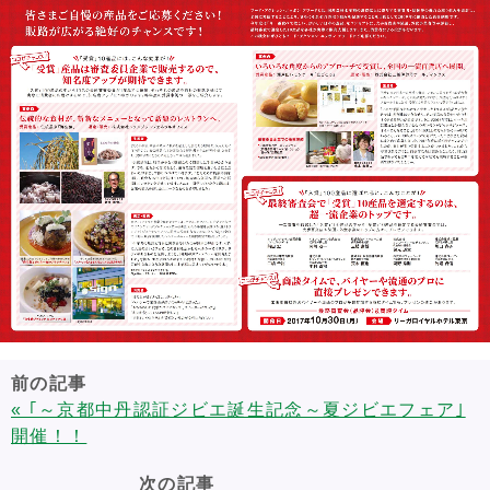
前の記事
« ｢～京都中丹認証ジビエ誕生記念～夏ジビエフェア｣
開催！！
次の記事