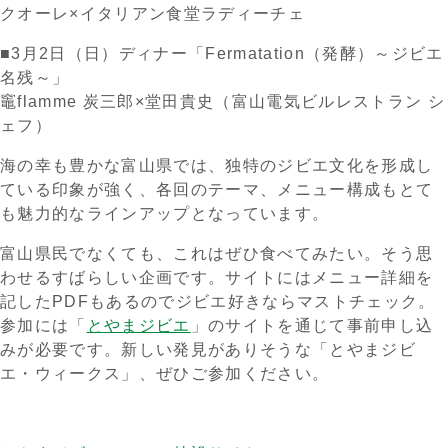
クオーレ×イタリアン食堂ラディーチェ
■3月2日（日）ディナー「Fermatation（発酵）～ジビエ
名残～」
竈flamme 炭三郎×堂田貴史（富山電気ビルレストラン シ
ェフ）
海の幸も豊かな富山県では、独特のジビエ文化を形成し
ている印象が強く、各回のテーマ、メニュー構成もとて
も魅力的なラインアップとなっています。
富山県民でなくても、これはぜひ食べてみたい。そう思
わせるすばらしい企画です。サイトにはメニュー詳細を
記したPDFもあるのでジビエ好きならマストチェック。
参加には「
とやまジビエ
」のサイトを通じて事前申し込
みが必要です。新しい発見がありそうな「とやまジビ
エ・ウィークス」、ぜひご参加ください。