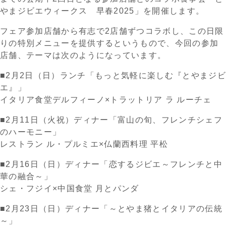
やまジビエウィークス 早春2025」を開催します。
フェア参加店舗から有志で2店舗ずつコラボし、この日限
りの特別メニューを提供するというもので、今回の参加
店舗、テーマは次のようになっています。
■2月2日（日）ランチ「もっと気軽に楽しむ『とやまジビ
エ』」
イタリア食堂デルフィーノ×トラットリア ラ ルーチェ
■2月11日（火祝）ディナー「富山の旬、フレンチシェフ
のハーモニー」
レストラン ル・プルミエ×仏蘭西料理 平松
■2月16日（日）ディナー「恋するジビエ～フレンチと中
華の融合～」
シェ・フジイ×中国食堂 月とパンダ
■2月23日（日）ディナー「～とやま猪とイタリアの伝統
～」