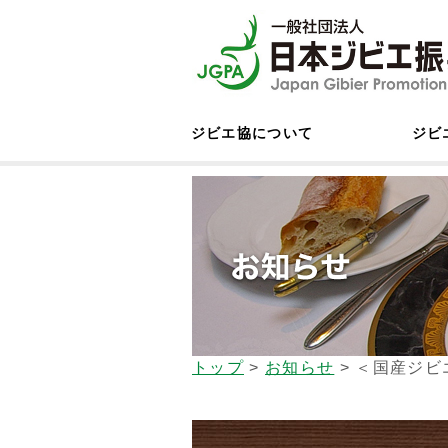
ジビエ協について
ジビ
トップ
>
お知らせ
>
＜国産ジビ