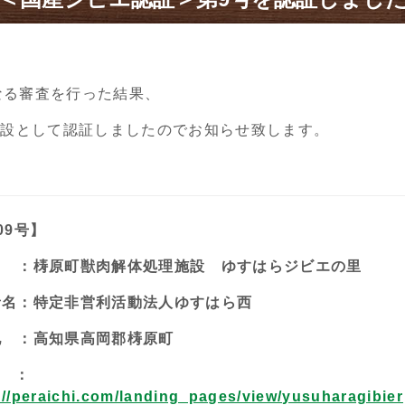
なる審査を行った結果、
施設として認証しましたのでお知らせ致します。
09
号】
名 ：梼原町獣肉解体処理施設 ゆすはらジビエの里
者名：特定非営利活動法人ゆすはら西
地 ：高知県高岡郡梼原町
 ：
://peraichi.com/landing_pages/view/yusuharagibier