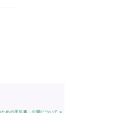
。
ための手引書」公開について »