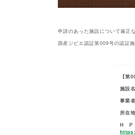
申請のあった施設について厳正
国産ジビエ認証第009号の認証
【第0
施設
事業
所在
H P
https