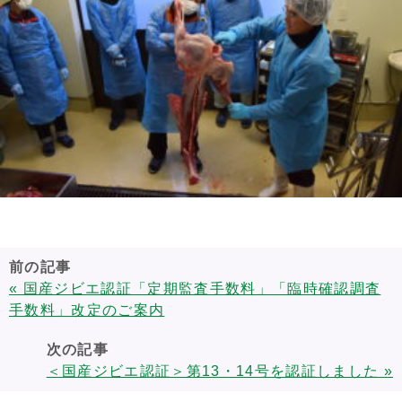
前の記事
« 国産ジビエ認証「定期監査手数料」「臨時確認調査
手数料」改定のご案内
次の記事
＜国産ジビエ認証＞第13・14号を認証しました »