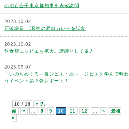
小池百合子東京都知事を表敬訪問
2023.10.02
石破議員、JR東の鹿肉カレーを試食
2023.10.02
飲食店にジビエを拡大。講師として協力
2023.09.07
「いのちめぐる～夏ジビエ・鹿～」ジビエを学んで味
うイベント第２弾レポート！
10 / 18
« 先
頭
«
...
8
9
10
11
12
...
»
最後
»