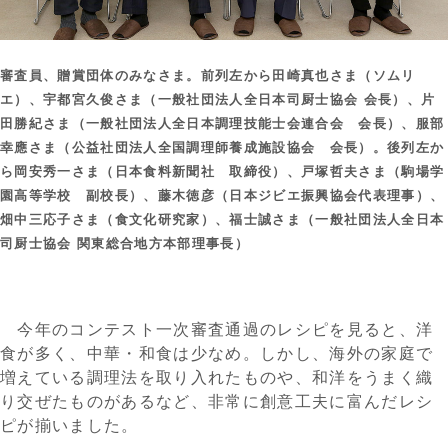
審査員、贈賞団体のみなさま。前列左から田崎真也さま（ソムリ
エ）、宇都宮久俊さま（一般社団法人全日本司厨士協会 会長）、片
田勝紀さま（一般社団法人全日本調理技能士会連合会 会長）、服部
幸應さま（公益社団法人全国調理師養成施設協会 会長）。後列左か
ら岡安秀一さま（日本食料新聞社 取締役）、戸塚哲夫さま（駒場学
園高等学校 副校長）、藤木徳彦（日本ジビエ振興協会代表理事）、
畑中三応子さま（食文化研究家）、福士誠さま（一般社団法人全日本
司厨士協会 関東総合地方本部理事長）
今年のコンテスト一次審査通過のレシピを見ると、洋
食が多く、中華・和食は少なめ。しかし、海外の家庭で
増えている調理法を取り入れたものや、和洋をうまく織
り交ぜたものがあるなど、非常に創意工夫に富んだレシ
ピが揃いました。