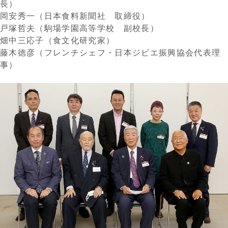
長）
岡安秀一（日本食料新聞社 取締役）
戸塚哲夫（駒場学園高等学校 副校長）
畑中三応子（食文化研究家）
藤木徳彦（フレンチシェフ・日本ジビエ振興協会代表理
事）