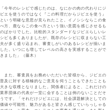
「今年のレシピで感じたのは、なにかの肉の代わりにジ
ビエを使うのではなく『この料理だからジビエを使う』
という明確な意思が見られたこと。イノシシならこの食
べ方、鹿ならこの食べ方という強い意図を感じさせるも
のばかりでした。比較的スタンダードなジビエらしいレ
シピも多くありましたが、既存のレシピに収まらない工
夫が多く盛り込まれ、審査しがいのあるレシピが揃いま
した。いつにも増してレベルの高さを実感することがで
きました」（藤木）
また、審査員をお務めいただいた皆様から、ジビエの
普及に対する積極的なご意見を伺うこともできたことも
大きな収穫となりました。関係者によると、これだけの
業界団体の代表が一堂に会することは例のないことだそ
うです。「それだけジビエには、社会課題解決としての
価値や可能性、魅力があると皆さん感じていらっしゃる